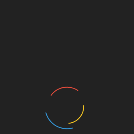
перестать унижать
Россию
Глава МИД ФРГ требует от
администрации Трампа немедленно
исправить ошибки Обамы
Крах для фрау
Меркель