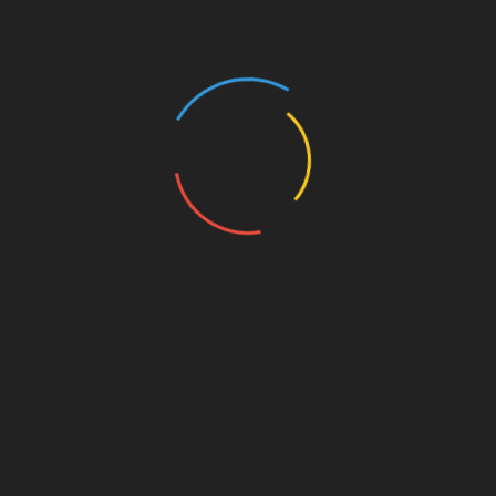
Фракция КПРФ в
Мосгордуме внесла
шесть поправок к
проекту столичного
бюджета
Руководитель фракции КПРФ в Московской
городской Думе, первый секретарь МГК
КПРФ Н.Г. Зубрилин о поправках депутатов-