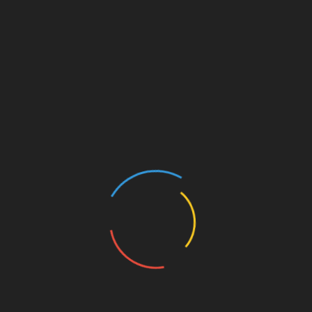
Александр Дьяченко:
«Витязь русской
музыки»
По материалам публикаций на сайте газеты
«Правда» Автор — Александр Дьяченко
Главным делом всей жизни А.П. Бородина
была химия. Он дружил и работал вместе с
великими химиками, физиологами,
медиками, среди