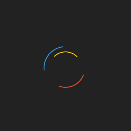
«Проблемы
фальсификации
протоколов общих
собраний
собственников»
Организатором мероприятия выступил
заместитель руководителя фракции коммуни
стов, член комиссии МГД по
государственному строительству и местному
самоуправлению Леонид Зюганов «Сегодня
мы проводим круглый стол на очень важную
тему. Нет ни одного депутата в Мосгордуме,
кто не