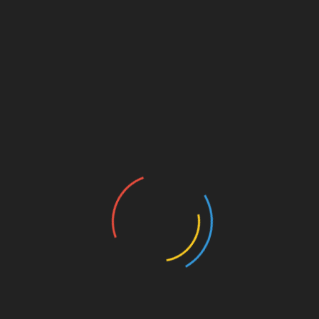
трусах по квартире, как их приучил
«проклятый совок», а одевают на себя 3
свитера…
Когда начинаешь разбираться в европейской
кухне, понимаешь, что лягушек французы
кушать начали не потому что это деликатес,
а потому больше кушать было нечего.
Весь так называемый европейский путь
развития ведет лишь к вымиранию
коренного населения и замещения его
малообразованными мигратами, что
несомненно аукнется.
Очень неплохо в новопринятых странах ЕС
живут британцы на свою пенсию, которая в