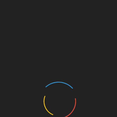
Поздравляем с Днём рождения Ивана
Мельникова
Добавить комментарий
Ваш e-mail не будет опубликован.
Обязательные
поля помечены
*
Комментарий