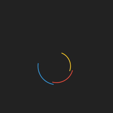
экстремистом?
по
записям
Геннадий Зюганов открыл XI (октябрьский)
Пленум ЦК КПРФ
ПОХОЖИЕ МАТЕРИАЛЫ