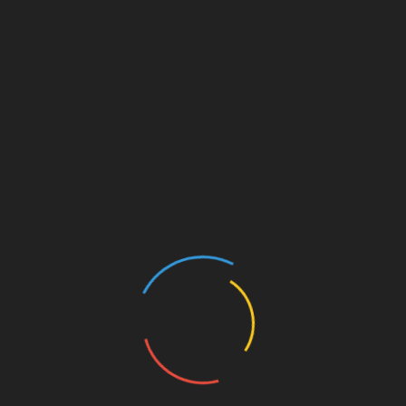
 2 ничьи и 2 поражения) и на шесть очков опередил
 из Екатеринбурга. Пожелаем нашей команде и
око держать планку в обоих турнирах, где она
пионов, и в национальном первенстве по мини-
Пётр НИКОЛАЕВ.
-бота, если хотите помогать в агитации за
ацию. Для этого достаточно иметь Telegram
ылке @mskkprfBot
и нажать кнопку Start.