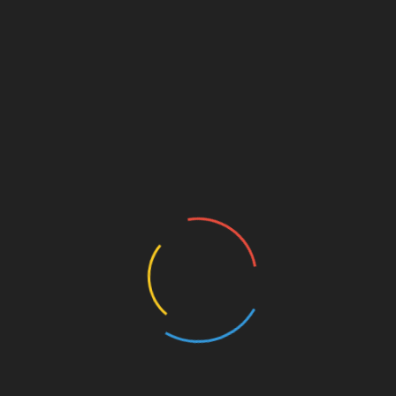
Классовая арифметика буржуазной власти:
«средняя зарплата» в Москве выросла до
более 183 тысяч рублей