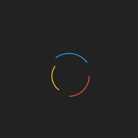
нужно взять на себя, в том числе, вопросы
обеспечения воинов всем необходимым.
И оказание всесторонней поддержки семьям
и близким мобилизованных.
Но этого мало. Я давно говорил, что нам
нужна ставка Верховного
главнокомандующего, четкая координация
усилий всех подразделений. Только это
может гарантировать максимальную
нацеленность на выполнение тех
исторических задач, которые сегодня
решают Россия и ее вооруженные силы.
Обеспечить их безоговорочно ответственную
и профессиональную реализацию.