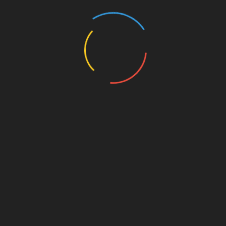
ека» заинтересовались британские полицейские, но
 гораздо больше волнует, что там написал в своём
тно, потому что другие «уважаемые люди», с
а госслужбе работал Овсянников, остаются на своих
у ниточку, можно ненароком потревожить того, кого
 клубка российской власти? Сколько ещё там и по сей
деятельности — домик в Лондоне ну или на худой
ко там господ, испытывающих ужасный дискомфорт
з них мечтают любой ценой избавиться от санкций и
жуинскими», как метко выразился президент? И это
 России? Ну-ну…
-бота, если хотите помогать в агитации за