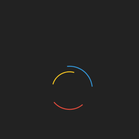
«средняя зарплата» в Москве выросла до
более 183 тысяч рублей
От энергодержавы к энергоколонии
Добавить комментарий