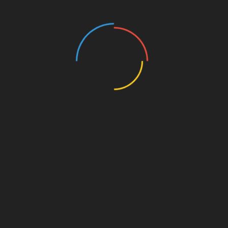
Поздравляем с Днём рождения Ивана
Мельникова
Скорбная весть: прощание с Русланом
Тхагушевым