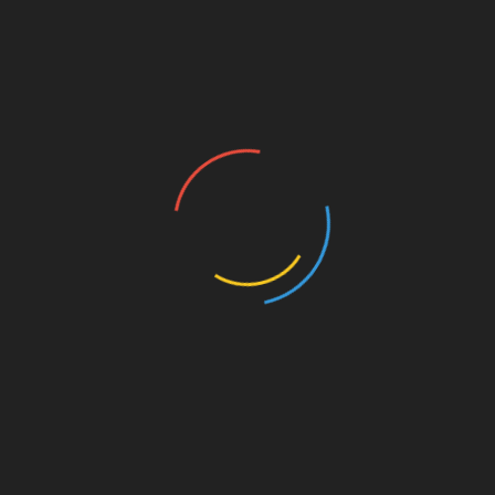
товары первой необходимости и
энергоресурсы. Эти жизненно необходимые
стране меры составляют основу программы
КПРФ – нашей Программы Победы. И
сегодня именно голосование за эту
программу может открыть обществу дорогу в
действительно достойное и победное
будущее.
В древности наши предки
приветствовали друг друга возгласом
«Радуйтесь!» Будем же радостны
!
Невзирая на испытания, несмотря на
трудности. В историческом памятнике XIII
века «Сказание отца нашего Агапия»
встречается приветствие того времени,
поражающее своей мудростью:
«Добре